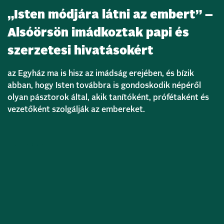
„Isten módjára látni az embert” –
Alsóörsön imádkoztak papi és
szerzetesi hivatásokért
az Egyház ma is hisz az imádság erejében, és bízik
abban, hogy Isten továbbra is gondoskodik népéről
olyan pásztorok által, akik tanítóként, prófétaként és
vezetőként szolgálják az embereket.
Bővebben