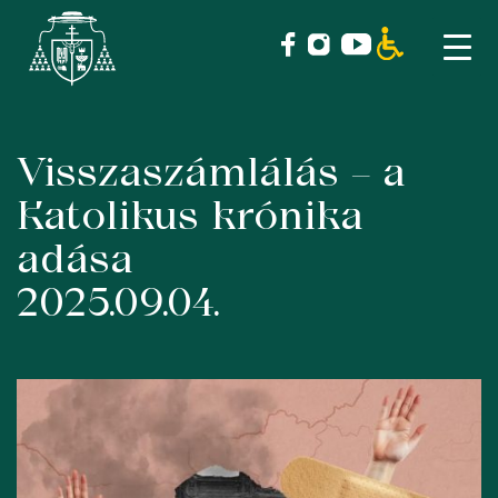
Visszaszámlálás – a
Skip
to
Katolikus krónika
content
adása
2025.09.04.