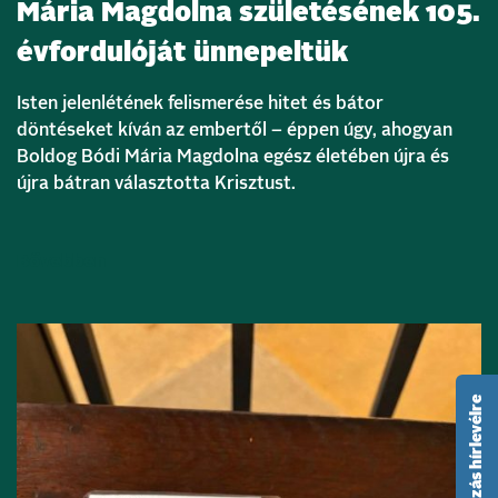
Mária Magdolna születésének 105.
évfordulóját ünnepeltük
Isten jelenlétének felismerése hitet és bátor
döntéseket kíván az embertől – éppen úgy, ahogyan
Boldog Bódi Mária Magdolna egész életében újra és
újra bátran választotta Krisztust.
Bővebben
feliratkozás hírlevélre