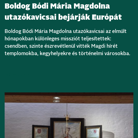
Boldog Bódi Mária Magdolna
utazókavicsai bejárják Európát
Boldog Bódi Mária Magdolna utazókavicsai az elmúlt
hónapokban különleges missziót teljesítettek:
csendben, szinte észrevétlenül vitték Magdi hírét
templomokba, kegyhelyekre és történelmi városokba.
Bővebben