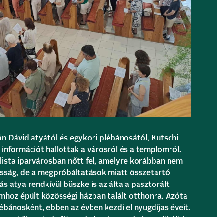
án Dávid atyától és egykori plébánosától, Kutschi
információt hallottak a városról és a templomról.
alista iparvárosban nőtt fel, amelyre korábban nem
sosság, de a megpróbáltatások miatt összetartó
 atya rendkívül büszke is az általa pasztorált
hoz épült közösségi házban talált otthonra. Azóta
plébánosként, ebben az évben kezdi el nyugdíjas éveit.