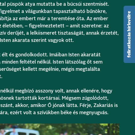
tal püspök atya mutatta be a búcsúi szentmisét.
figyelmet a világunkban tapasztalható bűnökre,
feliratkozás hírlevélre
ábítja az embert már a teremtése óta. Az ember
 életében, – figyelmeztetett – amit szeretne: az
zív derűjét, a lelkiismeret tisztaságát, annak érzetét,
Isten akarata szerint vagyok ott.
élt és gondolkodott. Imáiban Isten akaratát
 minden feltétel nélkül. Isten látszólag őt sem
serűséget kellett megélnie, mégis megtalálta
t.
l nélkül megbízó asszony volt, annak ellenére, hogy
ösnek tartották kortársai. Mégsem zúgolódott,
 szánt, akkor, amikor Ő jónak látta. Férje, Zakariás is
ára, ezért volt a szívükben béke és megnyugvás.