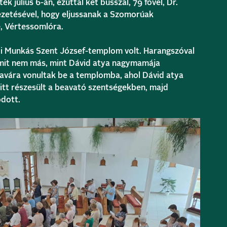
k július 6-án, ezúttal két busszal, 79 fővel, Dr.
ezetésével, hogy eljussanak a Szomorúak
, Vértessomlóra.
yi Munkás Szent József-templom volt. Harangszóval
mit nem más, mint Dávid atya nagymamája
zavára vonultak be a templomba, ahol Dávid atya
itt részesült a beavató szentségekben, majd
odott.