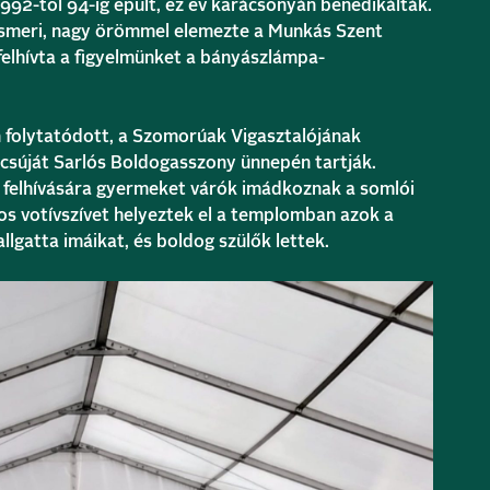
992-től 94-ig épült, ez év karácsonyán benedikálták.
 ismeri, nagy örömmel elemezte a Munkás Szent
felhívta a figyelmünket a bányászlámpa-
 folytatódott, a Szomorúak Vigasztalójának
csúját Sarlós Boldogasszony ünnepén tartják.
felhívására gyermeket várók imádkoznak a somlói
s votívszívet helyeztek el a templomban azok a
llgatta imáikat, és boldog szülők lettek.