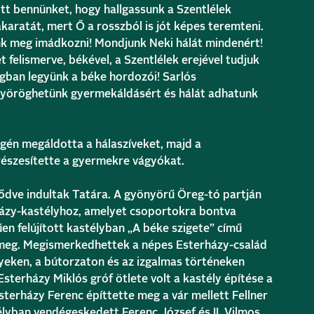
ott bennünket, hogy hallgassunk a Szentlélek
akaratát, mert Ő a rosszból is jót képes teremteni.
nk meg imádkozni! Mondjunk Neki hálát mindenért!
 felismerve, békével, a Szentlélek erejével tudjuk
ágban legyünk a béke hordozói! Sarlós
yöröghetünk gyermekáldásért és hálát adhatunk
gén megáldotta a hálaszíveket, majd a
szesítette a gyermekre vágyókat.
tődve indultak Tatára. A gyönyörű Öreg-tó partján
rházy-kastélyhoz, amelyet csoportokra bontva
en felújított kastélyban „A béke szigete” című
k meg. Megismerkedhettek a népes Esterházy-család
nyeken, a bútorzaton és az izgalmas történeken
sterházy Miklós gróf ötlete volt a kastély építése a
sterházy Ferenc építtette meg a vár mellett Fellner
élyban vendégeskedett Ferenc József és II. Vilmos