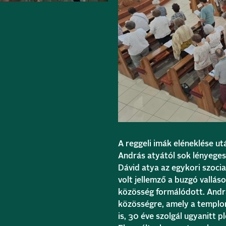
A reggeli imák eléneklése ut
András atyától sok lényeges 
Dávid atya az egykori szoci
volt jellemző a buzgó vallá
közösség formálódott. András
közösségre, amely a templom
is, 30 éve szolgál ugyanitt 