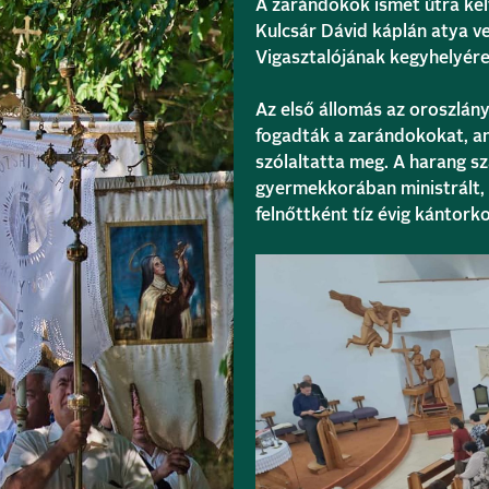
A zarándokok ismét útra kelte
Kulcsár Dávid káplán atya v
Vigasztalójának kegyhelyére
Az első állomás az oroszlán
fogadták a zarándokokat, a
szólaltatta meg. A harang s
gyermekkorában ministrált, 
felnőttként tíz évig kántork