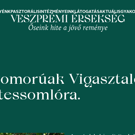
YÉNK
PASZTORÁLIS
INTÉZMÉNYEINK
LÁTOGATÁS
AKTUÁLIS
GYAKO
zomorúak Vigasztal
tessomlóra.