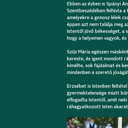
Ebben az évben is Spányi An
Szentbeszédében felhívta a 
amelyekre a gonosz lélek cs
éppen azt nem találja meg az
Istentől jövő békességet, a s
hogy a helyemen vagyok, és 
Szűz Mária egészen másként 
kereste, és igent mondott rá
kímélte, sok fájdalmat és ke
mindenben a szerető jóságá
Erzsébet is Istenben feltéte
gyermektelensége miatt bűn
elfogadta Istentől, amit neki
ráhagyatkozott Isten akarat