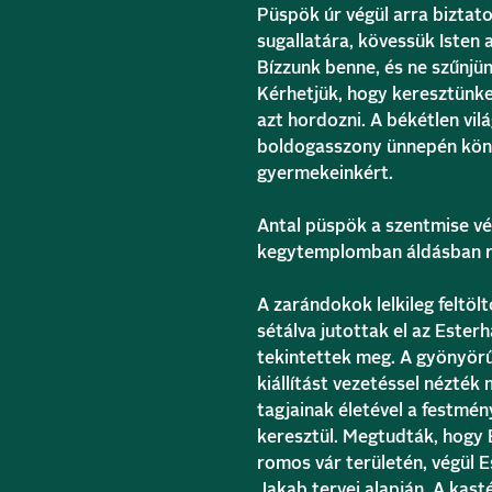
Püspök úr végül arra biztat
sugallatára, kövessük Isten 
Bízzunk benne, és ne szűnjü
Kérhetjük, hogy keresztünket
azt hordozni. A békétlen vil
boldogasszony ünnepén kön
gyermekeinkért.
Antal püspök a szentmise vé
kegytemplomban áldásban ré
A zarándokok lelkileg feltöl
sétálva jutottak el az Este
tekintettek meg. A gyönyörű
kiállítást vezetéssel nézté
tagjainak életével a festmé
keresztül. Megtudták, hogy E
romos vár területén, végül E
Jakab tervei alapján. A kast