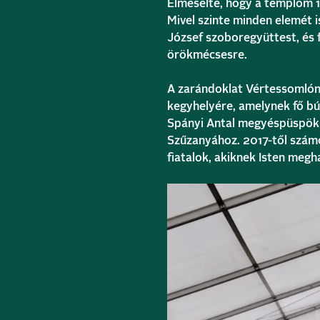
Elmesélte, hogy a templom 1
Mivel szinte minden elemét
József szoboregyüttest, és 
örökmécsesre.
A zarándoklat Vértessomlón
kegyhelyére, amelynek fő bú
Spányi Antal megyéspüspök 
Szűzanyához. 2017-től számo
fiatalok, akiknek Isten megha