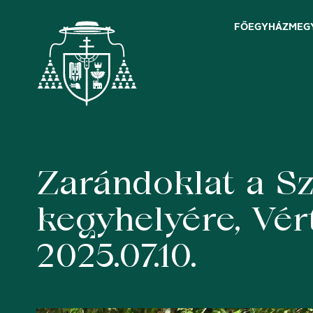
FŐEGYHÁZMEG
Zarándoklat a S
Skip
to
content
kegyhelyére, Vér
2025.07.10.