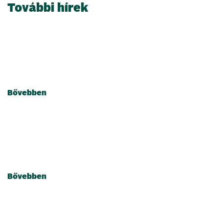
További hírek
2024.07.02.
Elsőcsütörtök Káptalanfüredről
Bővebben
2024.04.02.
Elsőcsütörtök Úrkúton
Bővebben
2024.04.02.