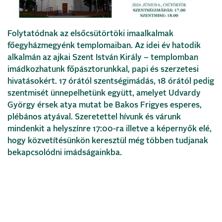
Folytatódnak az elsőcsütörtöki imaalkalmak
főegyházmegyénk templomaiban. Az idei év hatodik
alkalmán az ajkai Szent István Király – templomban
imádkozhatunk főpásztorunkkal, papi és szerzetesi
hivatásokért. 17 órától szentségimádás, 18 órától pedig
szentmisét ünnepelhetünk együtt, amelyet Udvardy
György érsek atya mutat be Bakos Frigyes esperes,
plébános atyával. Szeretettel hívunk és várunk
mindenkit a helyszínre 17:00-ra illetve a képernyők elé,
hogy közvetítésünkön keresztül még többen tudjanak
bekapcsolódni imádságainkba.