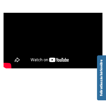
feliratkozás hírlevélre