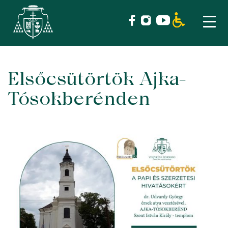
Elsőcsütörtök Ajka-
Skip
to
Tósokberénden
content