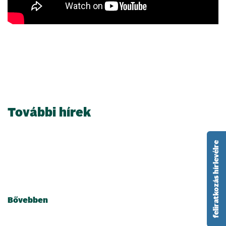
További hírek
feliratkozás hírlevélre
2024.07.02.
Elsőcsütörtök Káptalanfüredről
Bővebben