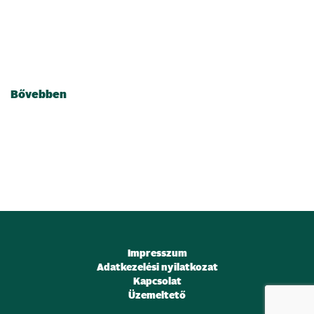
2024.04.02.
Elsőcsütörtök Úrkúton
Bővebben
Impresszum
Adatkezelési nyilatkozat
Kapcsolat
Üzemeltető