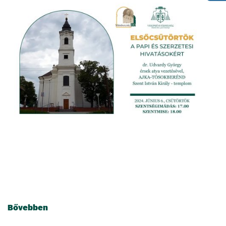
2024.06.06.
Elsőcsütörtök Ajka-
Tósokberénden
Bővebben