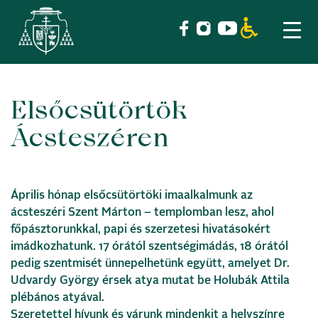
Elsőcsütörtök
Skip
to
Ácsteszéren
content
Április hónap elsőcsütörtöki imaalkalmunk az
ácsteszéri Szent Márton – templomban lesz, ahol
főpásztorunkkal, papi és szerzetesi hivatásokért
imádkozhatunk. 17 órától szentségimádás, 18 órától
pedig szentmisét ünnepelhetünk együtt, amelyet Dr.
Udvardy György érsek atya mutat be Holubák Attila
plébános atyával.
Szeretettel hívunk és várunk mindenkit a helyszínre