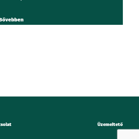
Bővebben
solat
Üzemeltető