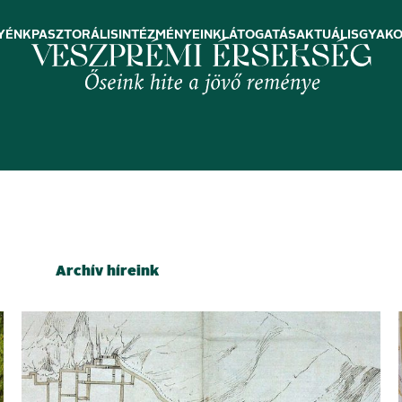
YÉNK
PASZTORÁLIS
INTÉZMÉNYEINK
LÁTOGATÁS
AKTUÁLIS
GYAKO
Archív híreink