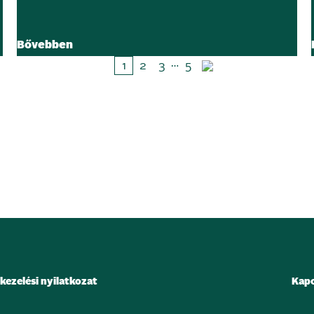
Bővebben
…
1
2
3
5
kezelési nyilatkozat
Kapc