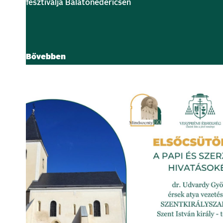
fesztiválja Balatonedericsen
Bővebben