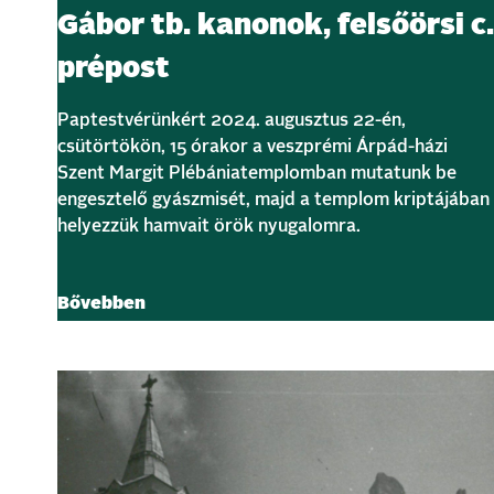
Gábor tb. kanonok, felsőörsi c.
prépost
Paptestvérünkért 2024. augusztus 22-én,
csütörtökön, 15 órakor a veszprémi Árpád-házi
Szent Margit Plébániatemplomban mutatunk be
engesztelő gyászmisét, majd a templom kriptájában
helyezzük hamvait örök nyugalomra.
Bővebben