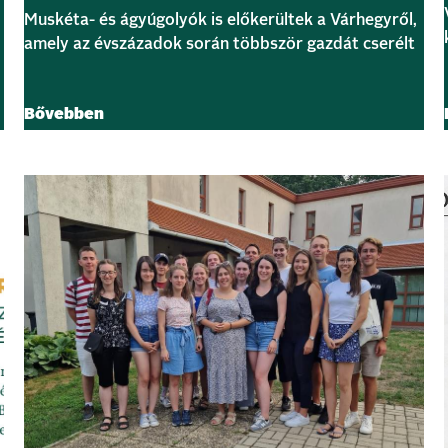
Muskéta- és ágyúgolyók is előkerültek a Várhegyről,
amely az évszázadok során többször gazdát cserélt
Bővebben