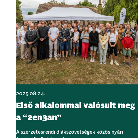
2025.08.24.
Első alkalommal valósult meg
a “2en3an”
A szerzetesrendi diákszövetségek közös nyári