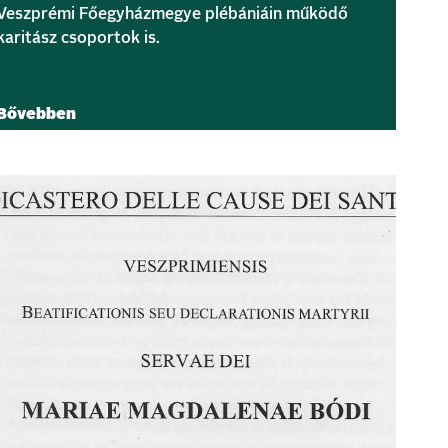
Veszprémi Főegyházmegye plébániáin működő
karitász csoportok is.
Bővebben