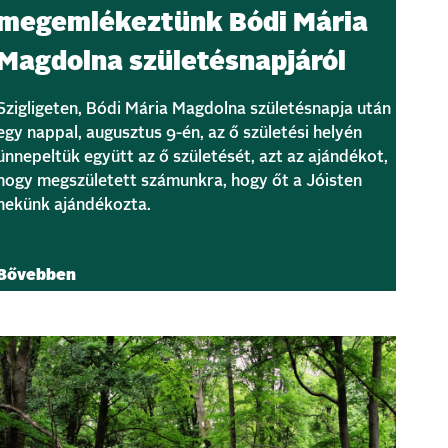
megemlékeztünk Bódi Mária
Magdolna születésnapjáról
Szigligeten, Bódi Mária Magdolna születésnapja után
egy nappal, augusztus 9-én, az ő születési helyén
ünnepeltük együtt az ő születését, azt az ajándékot,
hogy megszületett számunkra, hogy őt a Jóisten
nekünk ajándékozta.
Bővebben