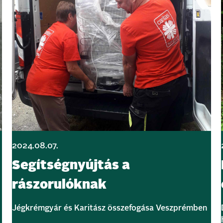
2024.08.07.
Segítségnyújtás a
rászorulóknak
Jégkrémgyár és Karitász összefogása Veszprémben