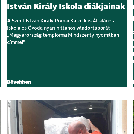
István Király Iskola diákjainak
A Szent István Király Római Katolikus Általános
Iskola és Óvoda nyári hittanos vándortáborát
„Magyarország templomai Mindszenty nyomában
címmel”
Bővebben