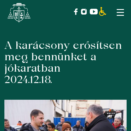
A karácsony erősítsen
Skip
to
meg bennünket a
content
jókaratban
2024.12.18.