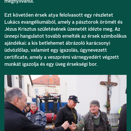
megnyilvánul.
Ezt követően érsek atya felolvasott egy részletet
Lukács evangéliumából, amely a pásztorok örömét és
Jézus Krisztus születésének üzenetét idézte meg. Az
ünnepi hangulatot tovább emelték az érsek szimbolikus
ajándékai: a kis betlehemet ábrázoló karácsonyi
üdvözlőlap, valamint egy igazolás, úgynevezett
certificate, amely a veszprémi várnegyedért végzett
munkát igazolja és egy üveg érsekségi bor.