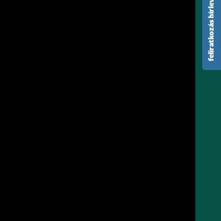
feliratkozás hírlevélre