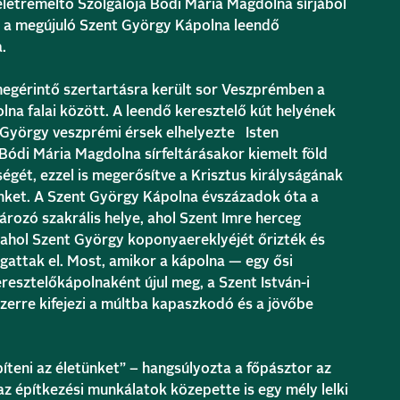
letreméltó Szolgálója Bódi Mária Magdolna sírjából
l a megújuló Szent György Kápolna leendő
.
megérintő szertartásra került sor Veszprémben a
na falai között. A leendő keresztelő kút helyének
 György veszprémi érsek elhelyezte Isten
 Bódi Mária Magdolna sírfeltárásakor kiemelt föld
égét, ezzel is megerősítve a Krisztus királyságának
ünket. A Szent György Kápolna évszázadok óta a
ározó szakrális helye, ahol Szent Imre herceg
, ahol Szent György koponyaereklyéjét őrizték és
gattak el. Most, amikor a kápolna — egy ősi
resztelőkápolnaként újul meg, a Szent István-i
zerre kifejezi a múltba kapaszkodó és a jövőbe
íteni az életünket” – hangsúlyozta a főpásztor az
z építkezési munkálatok közepette is egy mély lelki