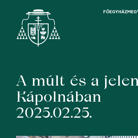
FŐEGYHÁZMEG
A múlt és a jele
Skip
to
content
Kápolnában
2025.02.25.