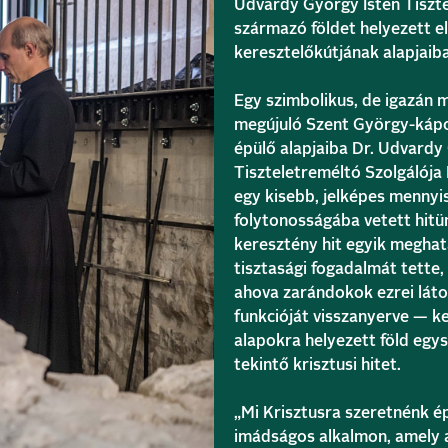
Udvardy György Isten Tiszte
származó földet helyezett e
keresztelőkútjának alapjaiba
Egy szimbolikus, de igazán 
megújuló Szent György-kápol
épülő alapjaiba Dr. Udvardy
Tiszteletreméltó Szolgálója
egy kisebb, jelképes mennyis
folytonosságába vetett hit
keresztény hit egyik meghat
tisztasági fogadalmát tette
ahova zarándokok ezrei láto
funkcióját visszanyerve — ke
alapokra helyezett föld egys
tekintő krisztusi hitet.
„Mi Krisztusra szeretnénk ép
imádságos alkalmon, amely a