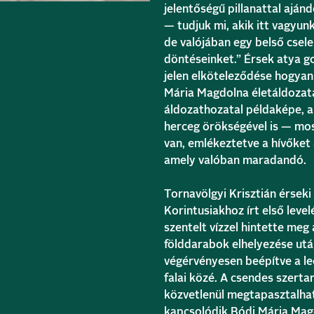
jelentőségű pillanattal aján
— tudjuk mi, akik itt vagyun
de valójában egy belső csel
döntéseinket.” Érsek atya go
jelen elköteleződése hogyan
Mária Magdolna életáldozata
áldozathozatal példaképe, 
herceg örökségével is — mos
van, emlékeztetve a hívőket 
amely valóban maradandó.
Tornavölgyi Krisztián érseki
Korintusiakhoz írt első level
szentelt vízzel hintette meg
földdarabok elhelyezése után
végérvényesen beépítve a le
falai közé. A csendes szerta
közvetlenül megtapasztalha
kapcsolódik Bódi Mária Magd