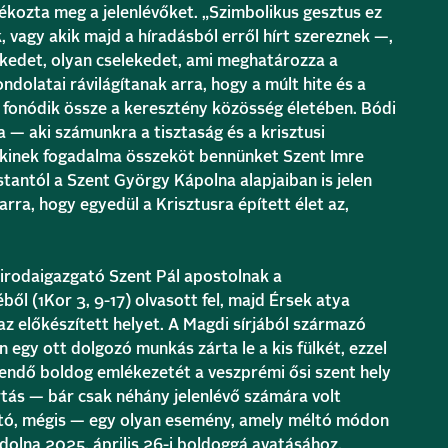
dékozta meg a jelenlévőket. „Szimbolikus gesztus ez
k, vagy akik majd a híradásból erről hírt szereznek —,
ekedet, olyan cselekedet, ami meghatározza a
ndolatai rávilágítanak arra, hogy a múlt hite és a
 fonódik össze a keresztény közösség életében. Bódi
 — aki számunkra a tisztaság és a krisztusi
akinek fogadalma összeköt bennünket Szent Imre
tantól a Szent György Kápolna alapjaiban is jelen
arra, hogy egyedül a Krisztusra épített élet az,
 irodaigazgató Szent Pál apostolnak a
éből (1Kor 3, 9-17) olvasott fel, majd Érsek atya
 az előkészített helyet. A Magdi sírjából származó
 egy ott dolgozó munkás zárta le a kis fülkét, ezzel
endő boldog emlékezetét a veszprémi ősi szent hely
rtás — bár csak néhány jelenlévő számára volt
tó, mégis — egy olyan esemény, amely méltó módon
olna 2025. április 26-i boldoggá avatásához.