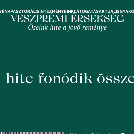
YÉNK
PASZTORÁLIS
INTÉZMÉNYEINK
LÁTOGATÁS
AKTUÁLIS
GYAKO
n hite fonódik össz