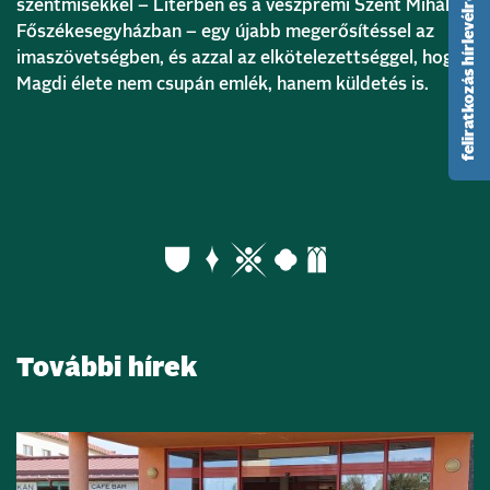
feliratkozás hírlevélre
szentmisékkel – Litérben és a veszprémi Szent Mihály
Főszékesegyházban – egy újabb megerősítéssel az
imaszövetségben, és azzal az elkötelezettséggel, hogy
Magdi élete nem csupán emlék, hanem küldetés is.
További hírek