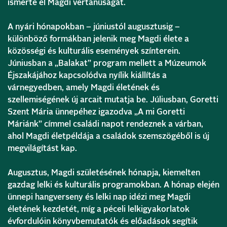
ismerte el Magdi vértanúságát.
A nyári hónapokban – júniustól augusztusig –
különböző formákban jelenik meg Magdi élete a
közösségi és kulturális események színterein.
Júniusban a „Balakat” program mellett a Múzeumok
Éjszakájához kapcsolódva nyílik kiállítás a
várnegyedben, amely Magdi életének és
szellemiségének új arcait mutatja be. Júliusban, Goretti
Szent Mária ünnepéhez igazodva „A mi Goretti
Máriánk” címmel családi napot rendeznek a várban,
ahol Magdi életpéldája a családok szemszögéből is új
megvilágítást kap.
Augusztus, Magdi születésének hónapja, kiemelten
gazdag lelki és kulturális programokban. A hónap elején
ünnepi hangverseny és lelki nap idézi meg Magdi
életének kezdetét, míg a péceli lelkigyakorlatok
évfordulóin könyvbemutatók és előadások segítik