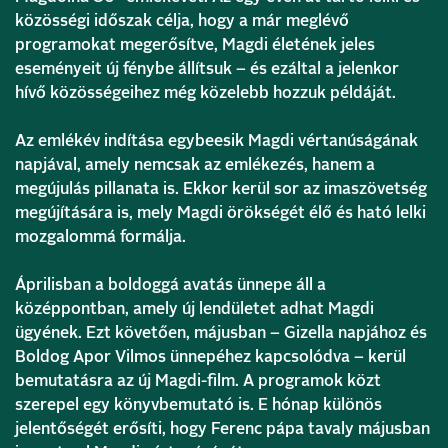
közösségi időszak célja, hogy a már meglévő
programokat megerősítve, Magdi életének jeles
eseményeit új fénybe állítsuk – és ezáltal a jelenkor
hívő közösségeihez még közelebb hozzuk példáját.
Az emlékév indítása egybeesik Magdi vértanúságának
napjával, amely nemcsak az emlékezés, hanem a
megújulás pillanata is. Ekkor kerül sor az imaszövetség
megújítására is, mely Magdi örökségét élő és ható lelki
mozgalommá formálja.
Áprilisban a boldoggá avatás ünnepe áll a
középpontban, amely új lendületet adhat Magdi
ügyének. Ezt követően, májusban – Gizella napjához és
Boldog Apor Vilmos ünnepéhez kapcsolódva – kerül
bemutatásra az új Magdi-film. A programok közt
szerepel egy könyvbemutató is. E hónap különös
jelentőségét erősíti, hogy Ferenc pápa tavaly májusban