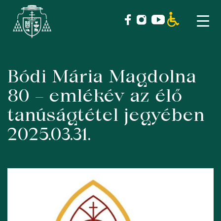
Bódi Mária Magdolna
Skip
to
80 – emlékév az élő
content
tanúságtétel jegyében
2025.03.31.