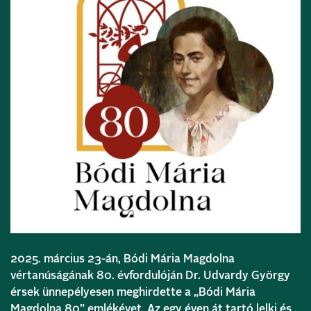
2025. március 23-án, Bódi Mária Magdolna
vértanúságának 80. évfordulóján Dr. Udvardy György
érsek ünnepélyesen meghirdette a „Bódi Mária
Magdolna 80” emlékévet. Az egy éven át tartó lelki és