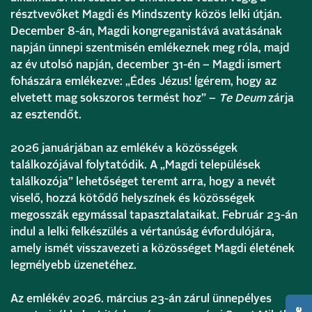
résztvevőket Magdi és Mindszenty közös lelki útján.
December 8-án, Magdi kongreganistává avatásának
napján ünnepi szentmisén emlékeznek meg róla, majd
az év utolsó napján, december 31-én – Magdi ismert
fohászára emlékezve: „Édes Jézus! Ígérem, hogy az
elvetett mag sokszoros termést hoz” –
Te Deum
zárja
az esztendőt.
2026 januárjában az emlékév a közösségek
találkozójával folytatódik. A „Magdi települések
találkozója” lehetőséget teremt arra, hogy a nevét
viselő, hozzá kötődő helyszínek és közösségek
megosszák egymással tapasztalataikat. Február 23-án
indul a lelki felkészülés a vértanúság évfordulójára,
amely ismét visszavezeti a közösséget Magdi életének
legmélyebb üzenetéhez.
Az emlékév 2026. március 23-án zárul ünnepélyes