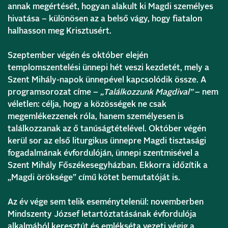
annak megértését, hogyan alakult ki Magdi személyes
hivatása – különösen az a belső vágy, hogy fiatalon
halhasson meg Krisztusért.
Szeptember végén és október elején
templomszentelési ünnepi hét veszi kezdetét, mely a
Szent Mihály-napok ünnepével kapcsolódik össze. A
programsorozat címe –
„Találkozzunk Magdival”
– nem
véletlen: célja, hogy a közösségek ne csak
megemlékezzenek róla, hanem személyesen is
találkozzanak az ő tanúságtételével. Október végén
kerül sor az első liturgikus ünnepre Magdi tisztasági
fogadalmának évfordulóján, ünnepi szentmisével a
Szent Mihály Főszékesegyházban. Ekkorra időzítik a
„Magdi öröksége” című kötet bemutatóját is.
Az év vége sem telik eseménytelenül: novemberben
Mindszenty József letartóztatásának évfordulója
alkalmából keresztút és emlékséta vezeti végig a