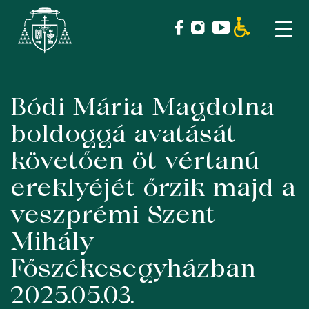
Bódi Mária Magdolna
Skip
to
boldoggá avatását
content
követően öt vértanú
ereklyéjét őrzik majd a
veszprémi Szent
Mihály
Főszékesegyházban
2025.05.03.