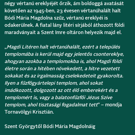
négy vértanú ereklyéjét őrzik, ám boldoggá avatását
követően az 1945-ben, 23 évesen vértanúhalált halt
Bódi Mária Magdolna szűz, vértanú ereklyéi is
odakerülnek. A fiatal lány litéri sírjából áthozott földi
maradványait a Szent Imre oltáron helyezik majd el.
„
Magdi Litéren halt vértanúhalált, ezért a település
templomába is kerül majd egy jelentős csontereklye,
ahogyan azokba a templomokba is, ahol Magdi földi
életre során a hitében növekedett, a hitre vezetett
sokakat és az irgalmasság cselekedeteit gyakorolta.
Ilyen a fűzfőgyártelepi templom, ahol sokat
imádkozott, dolgozott az ott élő emberekért és a
templomért is, vagy a balatonfűzfői Jézus Szíve
templom, ahol tisztasági fogadalmat tett
” – mondja
Tornavölgyi Krisztián.
Szent Györgytől Bódi Mária Magdolnáig