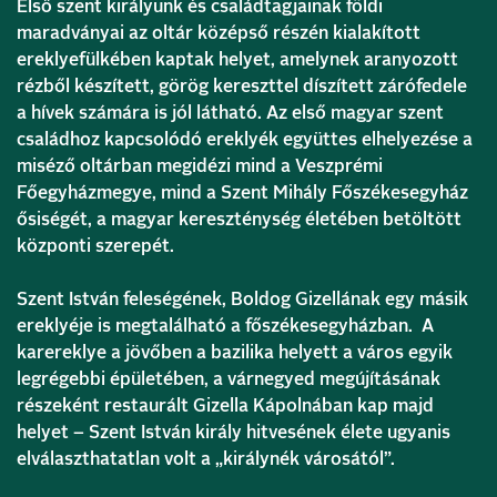
Első szent királyunk és családtagjainak földi
maradványai az oltár középső részén kialakított
ereklyefülkében kaptak helyet, amelynek aranyozott
rézből készített, görög kereszttel díszített zárófedele
a hívek számára is jól látható. Az első magyar szent
családhoz kapcsolódó ereklyék együttes elhelyezése a
miséző oltárban megidézi mind a Veszprémi
Főegyházmegye, mind a Szent Mihály Főszékesegyház
ősiségét, a magyar kereszténység életében betöltött
központi szerepét.
Szent István feleségének, Boldog Gizellának egy másik
ereklyéje is megtalálható a főszékesegyházban. A
karereklye a jövőben a bazilika helyett a város egyik
legrégebbi épületében, a várnegyed megújításának
részeként restaurált Gizella Kápolnában kap majd
helyet – Szent István király hitvesének élete ugyanis
elválaszthatatlan volt a „királynék városától”.