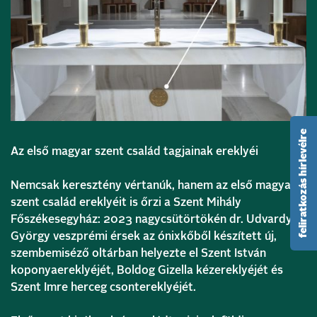
feliratkozás hírlevélre
Az első magyar szent család tagjainak ereklyéi
Nemcsak keresztény vértanúk, hanem az első magyar
szent család ereklyéit is őrzi a Szent Mihály
Főszékesegyház: 2023 nagycsütörtökén dr. Udvardy
György veszprémi érsek az ónixkőből készített új,
szembemiséző oltárban helyezte el Szent István
koponyaereklyéjét, Boldog Gizella kézereklyéjét és
Szent Imre herceg csontereklyéjét.