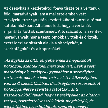
Az ősegyház a kezdetektől fogva tisztelte a vértanúk
földi maradványait, ám a mai értelemben vett
ereklyekultusz 150 után kezdett kibontakozni a római
katakombákban. Általános lett, hogy a vértanúk
sírjánál tartottak szentmisét. A 6. századtól a szentek
maradványait már a templomokba vitték és őrizték,
ezért idézi az oltárok alakja a sírhelyekét, a
szarkofágokét és a koporsókét.
„Az Egyház az oltár fényébe emeli a megdicsőült
boldogok, szentek földi maradványait. Ezek a testi
maradványok, ereklyék ugyanahhoz a személyhez
tartoznak, akinek a lelke már az Isten közelségében
van, az Ő színelátásában, dicsőségében részesedik. A
boldoggá, illetve szentté avatottak iránti
tiszteletünkből fakad, hogy az ereklyéiket az oltáron
tartjuk, tisztelettel vesszük körül, megérintjük, és
jelenlétükben ezen boldogok, szentek mennyei