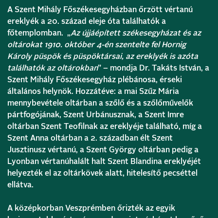
A Szent Mihály Főszékesegyházban őrzött vértanú
ereklyék a 20. század eleje óta találhatók a
főtemplomban. „
Az újjáépített székesegyházat és az
oltárokat 1910. október 4-én szentelte fel Hornig
Károly püspök és püspöktársai, az ereklyék is azóta
találhatók az oltárokban
” – mondja Dr. Takáts István, a
Szent Mihály Főszékesegyház plébánosa, érseki
általános helynök. Hozzátéve: a mai Szűz Mária
mennybevétele oltárban a szőlő és a szőlőművelők
pártfogójának, Szent Urbánusznak, a Szent Imre
oltárban Szent Teofilnak az ereklyéje található, míg a
Szent Anna oltárban a 2. században élt Szent
Jusztinusz vértanú, a Szent György oltárban pedig a
Lyonban vértanúhalált halt Szent Blandina ereklyéjét
helyezték el az oltárkövek alatt, hitelesítő pecséttel
ellátva.
A középkorban Veszprémben őrizték az egyik