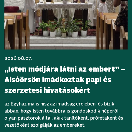
2026.08.07.
„Isten módjára látni az embert” –
Alsóörsön imádkoztak papi és
szerzetesi hivatásokért
az Egyház ma is hisz az imádság erejében, és bízik
abban, hogy Isten továbbra is gondoskodik népéről
olyan pásztorok által, akik tanítóként, prófétaként és
vezetőként szolgálják az embereket.