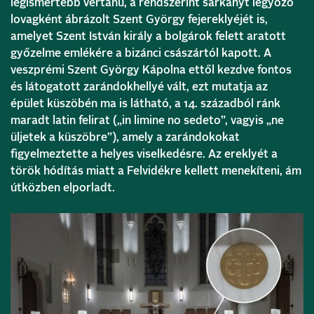
legismertebb vértanú, a rendszerint sárkányt legyőző
lovagként ábrázolt Szent György fejereklyéjét is,
amelyet Szent István király a bolgárok felett aratott
győzelme emlékére a bizánci császártól kapott. A
veszprémi Szent György Kápolna ettől kezdve fontos
és látogatott zarándokhellyé vált, ezt mutatja az
épület küszöbén ma is látható, a 14. századból ránk
maradt latin felirat („in limine no sedeto”, vagyis „ne
üljetek a küszöbre”), amely a zarándokokat
figyelmeztette a helyes viselkedésre. Az ereklyét a
török hódítás miatt a Felvidékre kellett menekíteni, ám
útközben elporladt.