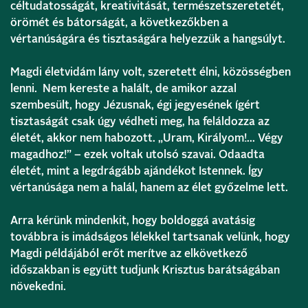
céltudatosságát, kreativitását, természetszeretetét,
örömét és bátorságát, a következőkben a
vértanúságára és tisztaságára helyezzük a hangsúlyt.
Magdi életvidám lány volt, szeretett élni, közösségben
lenni. Nem kereste a halált, de amikor azzal
szembesült, hogy Jézusnak, égi jegyesének ígért
tisztaságát csak úgy védheti meg, ha feláldozza az
életét, akkor nem habozott. „Uram, Királyom!… Végy
magadhoz!” – ezek voltak utolsó szavai. Odaadta
életét, mint a legdrágább ajándékot Istennek. Így
vértanúsága nem a halál, hanem az élet győzelme lett.
Arra kérünk mindenkit, hogy boldoggá avatásig
továbbra is imádságos lélekkel tartsanak velünk, hogy
Magdi példájából erőt merítve az elkövetkező
időszakban is együtt tudjunk Krisztus barátságában
növekedni.