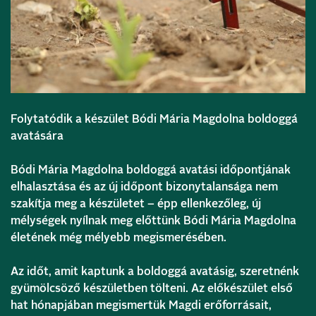
Folytatódik a készület Bódi Mária Magdolna boldoggá
avatására
Bódi Mária Magdolna boldoggá avatási időpontjának
elhalasztása és az új időpont bizonytalansága nem
szakítja meg a készületet – épp ellenkezőleg, új
mélységek nyílnak meg előttünk Bódi Mária Magdolna
életének még mélyebb megismerésében.
Az időt, amit kaptunk a boldoggá avatásig, szeretnénk
gyümölcsöző készületben tölteni. Az előkészület első
hat hónapjában megismertük Magdi erőforrásait,