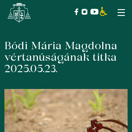
Bódi Mária Magdolna
Skip
to
vértanúságának titka
content
2025.05.23.