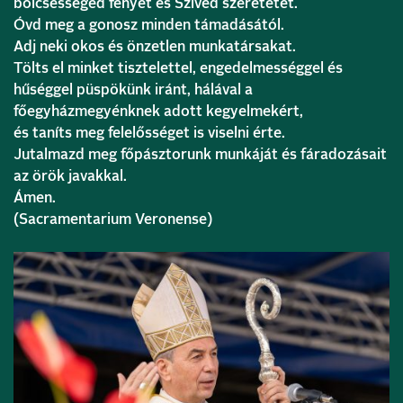
bölcsességed fényét és Szíved szeretetét.
Óvd meg a gonosz minden támadásától.
Adj neki okos és önzetlen munkatársakat.
Tölts el minket tisztelettel, engedelmességgel és
hűséggel püspökünk iránt, hálával a
főegyházmegyénknek adott kegyelmekért,
és taníts meg felelősséget is viselni érte.
Jutalmazd meg főpásztorunk munkáját és fáradozásait
az örök javakkal.
Ámen.
(Sacramentarium Veronense)