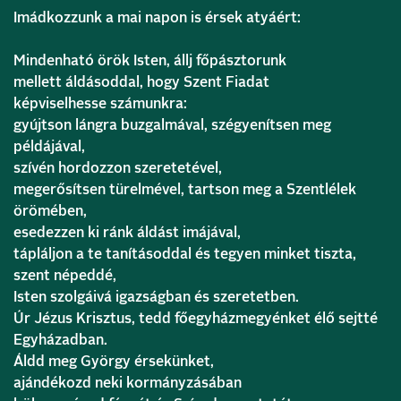
Imádkozzunk a mai napon is érsek atyáért:
Mindenható örök Isten, állj főpásztorunk
mellett áldásoddal, hogy Szent Fiadat
képviselhesse számunkra:
gyújtson lángra buzgalmával, szégyenítsen meg
példájával,
szívén hordozzon szeretetével,
megerősítsen türelmével, tartson meg a Szentlélek
örömében,
esedezzen ki ránk áldást imájával,
tápláljon a te tanításoddal és tegyen minket tiszta,
szent népeddé,
Isten szolgáivá igazságban és szeretetben.
Úr Jézus Krisztus, tedd főegyházmegyénket élő sejtté
Egyházadban.
Áldd meg György érsekünket,
ajándékozd neki kormányzásában