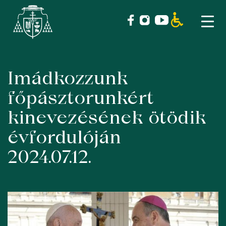
Imádkozzunk
Skip
to
főpásztorunkért
content
kinevezésének ötödik
évfordulóján
2024.07.12.