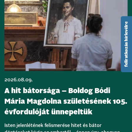
feliratkozás hírlevélre
2026.08.09.
A hit bátorsága – Boldog Bódi
Mária Magdolna születésének 105.
évfordulóját ünnepeltük
Isten jelenlétének felismerése hitet és bátor