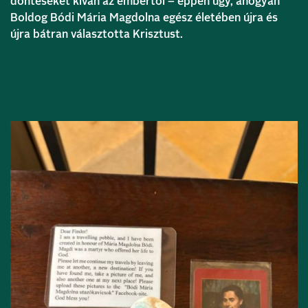
döntéseket kíván az embertől – éppen úgy, ahogyan
Boldog Bódi Mária Magdolna egész életében újra és
újra bátran választotta Krisztust.
Bővebben