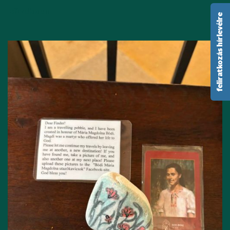
Bővebben
feliratkozás hírlevélre