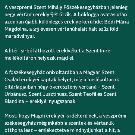
A veszprémi Szent Mihály Főszékesegyházban jelenleg
négy vértanú ereklyéjét őrzik. A boldoggá avatás után
azonban újabb különleges ereklye kerül ide: Bódi Mária
Magdolna, a 23 évesen vértanúhalált halt szűz földi
maradványai.
A litéri sírból áthozott ereklyéket a Szent Imre-
mellékoltáron helyezik majd el.
A főszékesegyház ónixoltárában a Magyar Szent
Család ereklyéi kaptak helyet, míg a mellékoltárok
oltárlapjaiban négy ókeresztény vértanú – Szent
Urbánusz, Szent Jusztinusz, Szent Teofil és Szent
Blandina – ereklyéi nyugszanak.
Most, hogy Magdi ereklyéi is idekerülnek, a veszprémi
székesegyház még inkább a szentek és vértanúk
otthona lesz – emlékeztetve mindnyájunkat a hit, a