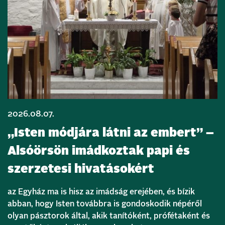
2026.08.07.
„Isten módjára látni az embert” –
Alsóörsön imádkoztak papi és
szerzetesi hivatásokért
az Egyház ma is hisz az imádság erejében, és bízik
abban, hogy Isten továbbra is gondoskodik népéről
olyan pásztorok által, akik tanítóként, prófétaként és