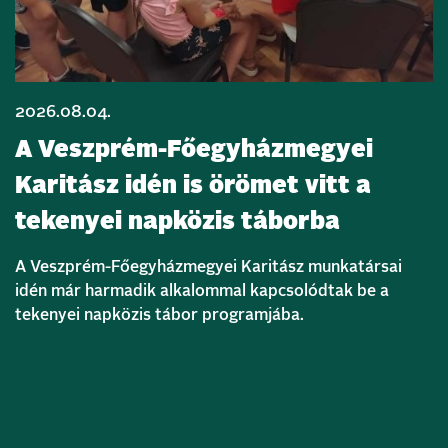
2026.08.04.
A Veszprém-Főegyházmegyei
Karitász idén is örömet vitt a
tekenyei napközis táborba
A Veszprém-Főegyházmegyei Karitász munkatársai
idén már harmadik alkalommal kapcsolódtak be a
tekenyei napközis tábor programjába.
Bővebben