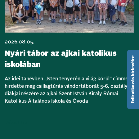
2026.08.05.
Nyári tábor az ajkai katolikus
feliratkozás hírlevélre
iskolában
Az idei tanévben „Isten tenyerén a világ körül” címmel
hirdette meg csillagtúrás vándortáborát 5-6. osztályos
diákjai részére az ajkai Szent István Király Római
Katolikus Általános Iskola és Óvoda
Bővebben