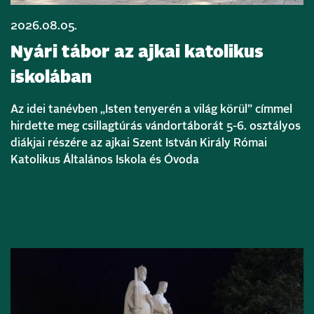
2026.08.05.
Nyári tábor az ajkai katolikus
iskolában
Az idei tanévben „Isten tenyerén a világ körül” címmel
hirdette meg csillagtúrás vándortáborát 5-6. osztályos
diákjai részére az ajkai Szent István Király Római
Katolikus Általános Iskola és Óvoda
Bővebben