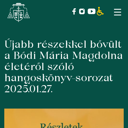
Újabb részekkel bővült
Skip
to
a Bódi Mária Magdolna
content
életéről szóló
hangoskönyv-sorozat
2025.01.27.