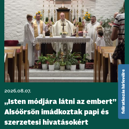
feliratkozás hírlevélre
2026.08.07.
„Isten módjára látni az embert” –
Alsóörsön imádkoztak papi és
szerzetesi hivatásokért