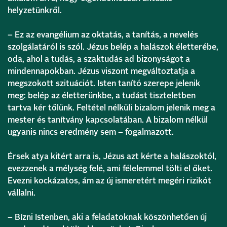
helyzetünkről.
– Ez az evangélium az oktatás, a tanítás, a nevelés
szolgálatáról is szól. Jézus belép a halászok életterébe,
oda, ahol a tudás, a szaktudás ad bizonyságot a
mindennapokban. Jézus viszont megváltoztatja a
megszokott szituációt. Isten tanító szerepe jelenik
meg: belép az életterünkbe, a tudást tiszteletben
tartva kér tőlünk. Feltétel nélküli bizalom jelenik meg a
mester és tanítvány kapcsolatában. A bizalom nélkül
ugyanis nincs eredmény sem – fogalmazott.
Érsek atya kitért arra is, Jézus azt kérte a halászoktól,
evezzenek a mélység felé, ami félelemmel tölti el őket.
Evezni kockázatos, ám az új ismeretért megéri rizikót
vállalni.
– Bízni Istenben, aki a feladatoknak köszönhetően új