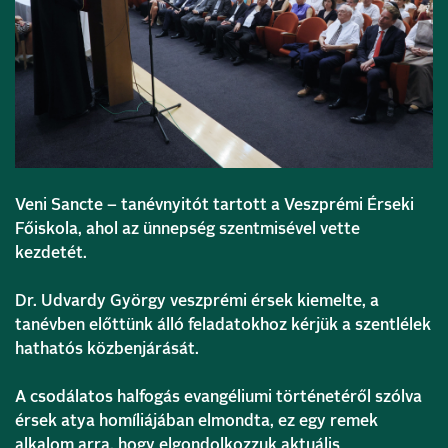
Veni Sancte – tanévnyitót tartott a Veszprémi Érseki
Főiskola, ahol az ünnepség szentmisével vette
kezdetét.
Dr. Udvardy György veszprémi érsek kiemelte, a
tanévben előttünk álló feladatokhoz kérjük a szentlélek
hathatós közbenjárását.
A csodálatos halfogás evangéliumi történetéről szólva
érsek atya homíliájában elmondta, ez egy remek
alkalom arra, hogy elgondolkozzuk aktuális