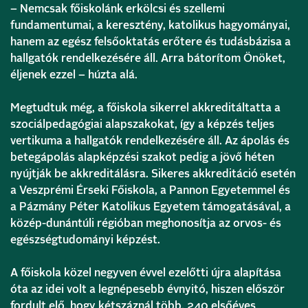
– Nemcsak főiskolánk erkölcsi és szellemi
fundamentumai, a keresztény, katolikus hagyományai,
hanem az egész felsőoktatás erőtere és tudásbázisa a
hallgatók rendelkezésére áll. Arra bátorítom Önöket,
éljenek ezzel – húzta alá.
Megtudtuk még, a főiskola sikerrel akkreditáltatta a
szociálpedagógiai alapszakokat, így a képzés teljes
vertikuma a hallgatók rendelkezésére áll. Az ápolás és
betegápolás alapképzési szakot pedig a jövő héten
nyújtják be akkreditálásra. Sikeres akkreditáció esetén
a Veszprémi Érseki Főiskola, a Pannon Egyetemmel és
a Pázmány Péter Katolikus Egyetem támogatásával, a
közép-dunántúli régióban meghonosítja az orvos- és
egészségtudományi képzést.
A főiskola közel negyven évvel ezelőtti újra alapítása
óta az idei volt a legnépesebb évnyitó, hiszen először
fordult elő, hogy kétszáznál több, 240 elsőéves