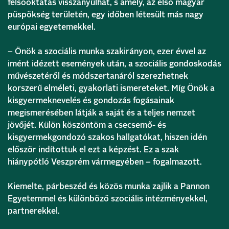
felsőoktatás visszanyúlhat, s amely, az első magyar
püspökség területén, egy időben létesült más nagy
európai egyetemekkel.
– Önök a szociális munka szakirányon, ezer évvel az
imént idézett események után, a szociális gondoskodás
művészetéről és módszertanáról szerezhetnek
korszerű elméleti, gyakorlati ismereteket. Míg Önök a
kisgyermeknevelés és gondozás fogásainak
megismerésében látják a saját és a teljes nemzet
jövőjét. Külön köszöntöm a csecsemő- és
kisgyermekgondozó szakos hallgatókat, hiszen idén
először indítottuk el ezt a képzést. Ez a szak
hiánypótló Veszprém vármegyében – fogalmazott.
Kiemelte, párbeszéd és közös munka zajlik a Pannon
Egyetemmel és különböző szociális intézményekkel,
partnerekkel.