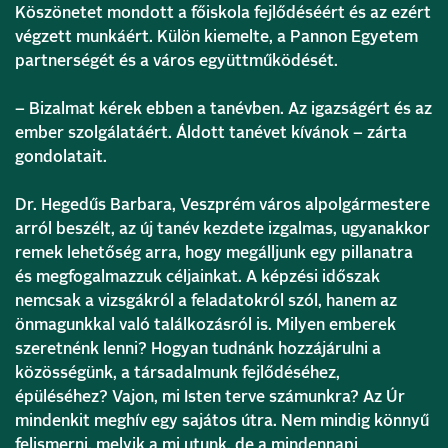
Köszönetet mondott a főiskola fejlődéséért és az ezért
végzett munkáért. Külön kiemelte, a Pannon Egyetem
partnerségét és a város együttműködését.
– Bizalmat kérek ebben a tanévben. Az igazságért és az
ember szolgálatáért. Áldott tanévet kívánok – zárta
gondolatait.
Dr. Hegedűs Barbara, Veszprém város alpolgármestere
arról beszélt, az új tanév kezdete izgalmas, ugyanakkor
remek lehetőség arra, hogy megálljunk egy pillanatra
és megfogalmazzuk céljainkat. A képzési időszak
nemcsak a vizsgákról a feladatokról szól, hanem az
önmagunkkal való találkozásról is. Milyen emberek
szeretnénk lenni? Hogyan tudnánk hozzájárulni a
közösségünk, a társadalmunk fejlődéséhez,
épüléséhez? Vajon, mi Isten terve számunkra? Az Úr
mindenkit meghív egy sajátos útra. Nem mindig könnyű
felismerni, melyik a mi utunk, de a mindennapi