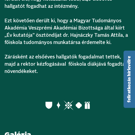
hallgatót fogadhat az intézmény.
Ezt követően derült ki, hogy a Magyar Tudományos
Akadémia Veszprémi Akadémiai Bizottsága által kiírt
„Év kutatója” ösztöndíjat dr. Hajnáczky Tamás Attila, a
főiskola tudományos munkatársa érdemelte ki.
Zárásként az elsőéves hallgatók fogadalmat tettek,
feliratkozás hírlevélre
majd a rektor kézfogásával főiskola diákjává fogadta a
növendékeket.