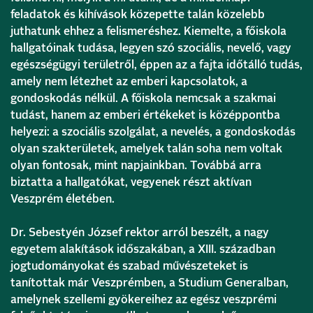
feladatok és kihívások közepette talán közelebb
juthatunk ehhez a felismeréshez. Kiemelte, a főiskola
hallgatóinak tudása, legyen szó szociális, nevelő, vagy
egészségügyi területről, éppen az a fajta időtálló tudás,
amely nem létezhet az emberi kapcsolatok, a
gondoskodás nélkül. A főiskola nemcsak a szakmai
tudást, hanem az emberi értékeket is középpontba
helyezi: a szociális szolgálat, a nevelés, a gondoskodás
olyan szakterületek, amelyek talán soha nem voltak
olyan fontosak, mint napjainkban. Továbbá arra
biztatta a hallgatókat, vegyenek részt aktívan
Veszprém életében.
Dr. Sebestyén József rektor arról beszélt, a nagy
egyetem alakítások időszakában, a XIII. században
jogtudományokat és szabad művészeteket is
tanítottak már Veszprémben, a Studium Generalban,
amelynek szellemi gyökereihez az egész veszprémi