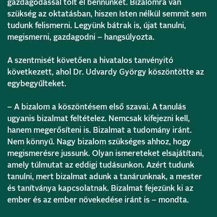
gazdagodással tölt el bennünket. Bizalomra van
szükség az oktatásban, hiszen Isten nélkül semmit sem
tudunk felismerni. Legyünk bátrak is, újat tanulni,
megismerni, gazdagodni – hangsúlyozta.
A szentmisét követően a hivatalos tanvényitó
következett, ahol Dr. Udvardy György köszöntötte az
egybegyűlteket.
– A bizalom a köszöntésem első szavai. A tanulás
ugyanis bizalmat feltételez. Nemcsak kifejezni kell,
hanem megerősíteni is. Bizalmat a tudomány iránt.
Nem könnyű. Nagy bizalom szükséges ahhoz, hogy
megismerésre jussunk. Olyan ismereteket elsajátítani,
amely túlmutat az eddigi tudásunkon. Azért tudunk
tanulni, mert bizalmat adunk a tanárunknak, a mester
és tanítványa kapcsolatnak. Bizalmat fejezünk ki az
ember és az ember növekedése iránt is – mondta.