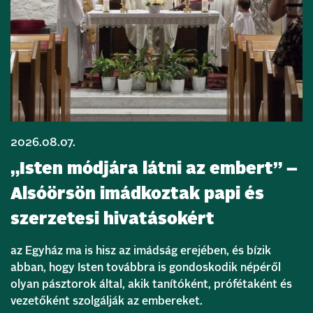
2026.08.07.
„Isten módjára látni az embert” –
Alsóörsön imádkoztak papi és
szerzetesi hivatásokért
az Egyház ma is hisz az imádság erejében, és bízik
abban, hogy Isten továbbra is gondoskodik népéről
olyan pásztorok által, akik tanítóként, prófétaként és
vezetőként szolgálják az embereket.