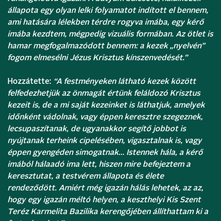
állapota egy olyan lelki folyamatot indított el bennem,
ami hatására lélekben térdre rogyva imába, egy kérő
imába kezdtem, mégpedig vizuális formában. Az ötlet is
hamar megfogalmazódott bennem: a kezek „nyelvén”
fogom elmesélni Jézus Krisztus kínszenvedését.”
Hozzátette:
“A festményeken látható kezek között
felfedezhetjük az önmagát értünk feláldozó Krisztus
kezeit is, de a mi saját kezeinket is láthatjuk, amelyek
időnként vádolnak, vagy éppen keresztre szegeznek,
lecsupaszítanak, de ugyanakkor segítő jobbot is
nyújtanak terheink cipelésében, vigasztalnak is, vagy
éppen gyengéden simogatnak… Istennek hála, a kérő
imából hálaadó ima lett, hiszen mire befejeztem a
keresztutat, a testvérem állapota és élete
rendeződött. Amiért még igazán hálás lehetek, az az,
hogy egy igazán méltó helyen, a keszthelyi Kis Szent
Teréz Karmelita Bazilika kerengőjében állíthattam ki a