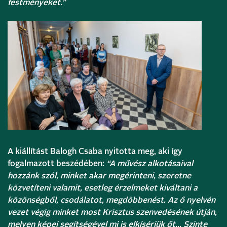
festményeket.”
A kiállítást Balogh Csaba nyitotta meg, aki így
fogalmazott beszédében:
“A művész alkotásaival
hozzánk szól, minket akar megérinteni, szeretne
közvetíteni valamit, esetleg érzelmeket kiváltani a
közönségből, csodálatot, megdöbbenést. Az ő nyelvén
vezet végig minket most Krisztus szenvedésének útján,
melyen képei segítségével mi is elkísérjük őt… Szinte