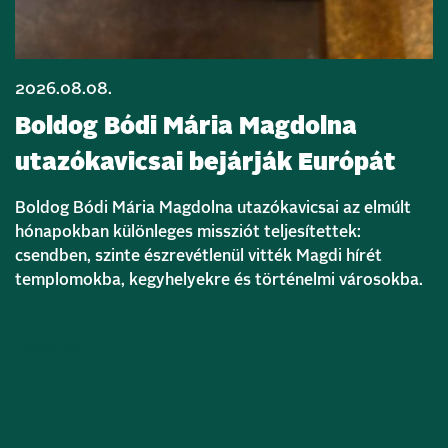
2026.08.08.
Boldog Bódi Mária Magdolna
utazókavicsai bejárják Európát
Boldog Bódi Mária Magdolna utazókavicsai az elmúlt
hónapokban különleges missziót teljesítettek:
csendben, szinte észrevétlenül vitték Magdi hírét
templomokba, kegyhelyekre és történelmi városokba.
Bővebben