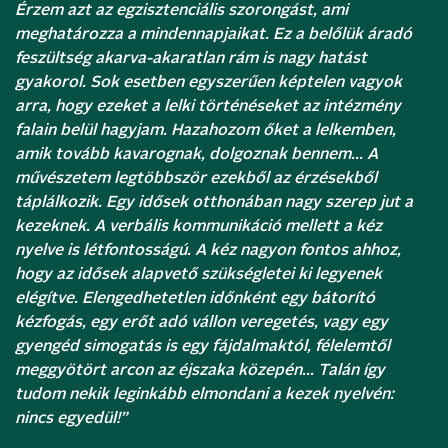
Érzem azt az egzisztenciális szorongást, ami
meghatározza a mindennapjaikat. Ez a belőlük áradó
feszültség akarva-akaratlan rám is nagy hatást
gyakorol. Sok esetben egyszerűen képtelen vagyok
arra, hogy ezeket a lelki történéseket az intézmény
falain belül hagyjam. Hazahozom őket a lelkemben,
amik tovább kavarognak, dolgoznak bennem… A
művészetem legtöbbször ezekből az érzésekből
táplálkozik. Egy idősek otthonában nagy szerep jut a
kezeknek. A verbális kommunikáció mellett a kéz
nyelve is létfontosságú. A kéz nagyon fontos ahhoz,
hogy az idősek alapvető szükségletei ki legyenek
elégítve. Elengedhetetlen időnként egy bátorító
kézfogás, egy erőt adó vállon veregetés, vagy egy
gyengéd simogatás is egy fájdalmaktól, félelemtől
meggyötört arcon az éjszaka közepén… Talán így
tudom nekik leginkább elmondani a kezek nyelvén:
nincs egyedül!”