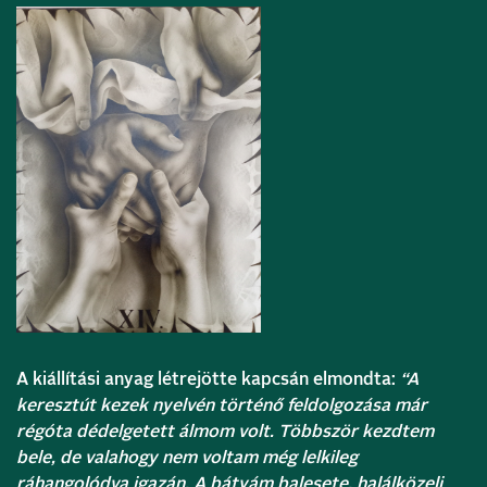
A kiállítási anyag létrejötte kapcsán elmondta:
“A
keresztút kezek nyelvén történő feldolgozása már
régóta dédelgetett álmom volt. Többször kezdtem
bele, de valahogy nem voltam még lelkileg
ráhangolódva igazán. A bátyám balesete, halálközeli