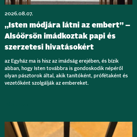
2026.08.07.
„Isten módjára látni az embert” –
Alsóörsön imádkoztak papi és
szerzetesi hivatásokért
az Egyház ma is hisz az imádság erejében, és bízik
abban, hogy Isten továbbra is gondoskodik népéről
olyan pásztorok által, akik tanítóként, prófétaként és
vezetőként szolgálják az embereket.
Bővebben