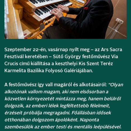
Szeptember 22-én, vasárnap nyílt meg – az Ars Sacra
Fesztivál keretében – Sütő György festőművész Via
Crucis című kiállítása a keszthelyi Kis Szent Teréz
Karmelita Bazilika Folyosó Galériájában.
A festőművész így vall magáról és alkotásairól:
“Olyan
alkotónak vallom magam, aki nem elsősorban a
közvetlen környezetét mintázza meg, hanem belülről
dolgozik, az emberi lélek legféltettebb félelmeit,
érzéseit próbálja megragadni. Főállásban idősek
otthonában dolgozom ápolóként. Naponta
szembesülök az ember testi és mentális leépülésével.