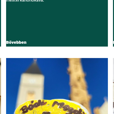
mesterkanonokává.
Bővebben