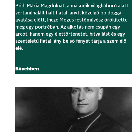
Bódi Mária Magdolnát, a második világháború alatt
vértanúhalált halt fiatal lányt, közelgő boldoggá
avatása előtt, Incze Mózes festőművész örökítette
meg egy portréban. Az alkotás nem csupán egy
arcot, hanem egy élettörténetet, hitvallást és egy
szentéletű fiatal lány belső fényét tárja a szemlélő
elé.
Bővebben