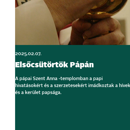
2025.02.07.
Elsőcsütörtök Pápán
A pápai Szent Anna -templomban a papi
hivatásokért és a szerzetesekért imádkoztak a híve
és a kerület papsága.