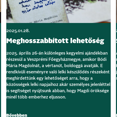
2025.01.28.
Meghosszabbított lehetőség
2025. április 26-án különleges kegyelmi ajándékban
részesül a Veszprémi Főegyházmegye, amikor Bódi
Mária Magdolnát, a vértanút, boldoggá avatják. E
rendkívüli eseményre való lelki készülődés részeként
meghirdettünk egy lehetőséget arra, hogy a
közösségek lelki napjaihoz akár személyes jelenléttel
is segítséget nyújtsunk abban, hogy Magdi öröksége
minél több emberhez eljusson.
Bővebben