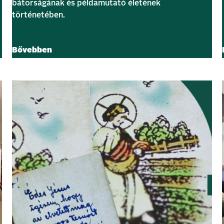
bátorságának és példamutató életének
történetében.
Bővebben