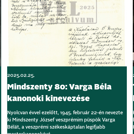
2025.02.25.
Mindszenty 80: Varga Béla
kanonoki kinevezése
Nyolcvan évvel ezelőtt, 1945. február 22-én nevezte
ki Mindszenty József veszprémim püspök Varga
Bélát, a veszprémi székeskáptalan legifjabb