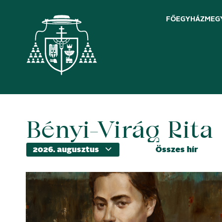
FŐEGYHÁZMEG
Bényi-Virág Rita
Skip
to
content
Összes hír