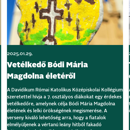
2025.01.29.
Vetélkedő Bódi Mária
Magdolna életéről
k
A Davidikum Római Katolikus Középiskolai Kollégium
szeretettel hívja a 7. osztályos diákokat egy érdekes
vetélkedőre, amelynek célja Bódi Mária Magdolna
életének és lelki örökségének megismerése. A
verseny kiváló lehetőség arra, hogy a fiatalok
elmélyüljenek a vértanú leány hitből fakadó