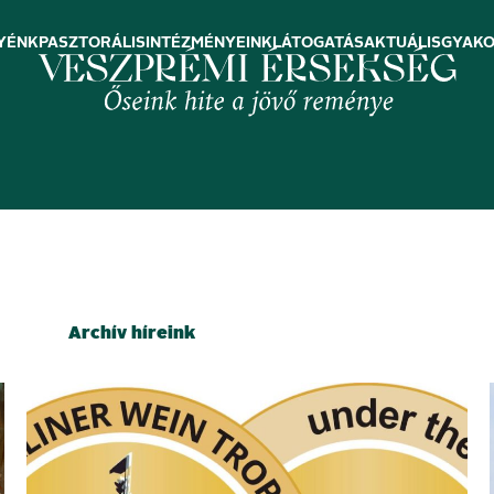
YÉNK
PASZTORÁLIS
INTÉZMÉNYEINK
LÁTOGATÁS
AKTUÁLIS
GYAKO
Archív híreink