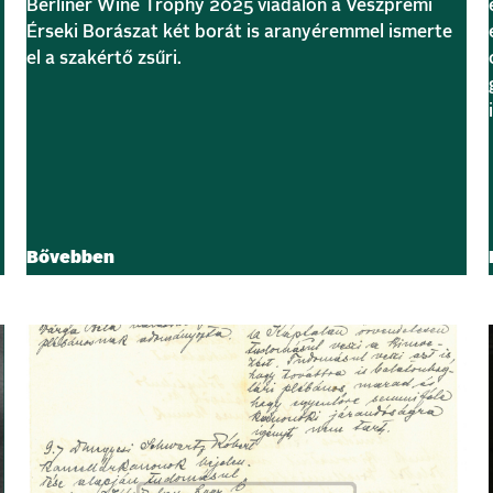
Berliner Wine Trophy 2025 viadalon a Veszprémi
Érseki Borászat két borát is aranyéremmel ismerte
el a szakértő zsűri.
Bővebben