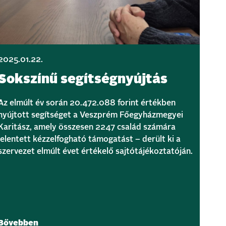
2025.01.22.
Sokszínű segítségnyújtás
Az elmúlt év során 20.472.088 forint értékben
nyújtott segítséget a Veszprém Főegyházmegyei
Karitász, amely összesen 2247 család számára
jelentett kézzelfogható támogatást – derült ki a
szervezet elmúlt évet értékelő sajtótájékoztatóján.
Bővebben