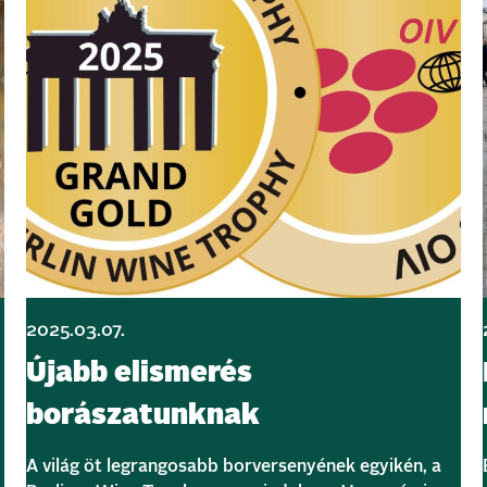
2025.03.07.
Újabb elismerés
borászatunknak
A világ öt legrangosabb borversenyének egyikén, a