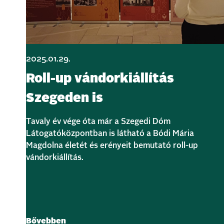
2025.01.29.
Roll-up vándorkiállítás
Szegeden is
Tavaly év vége óta már a Szegedi Dóm
Látogatóközpontban is látható a Bódi Mária
Magdolna életét és erényeit bemutató roll-up
vándorkiállítás.
Bővebben