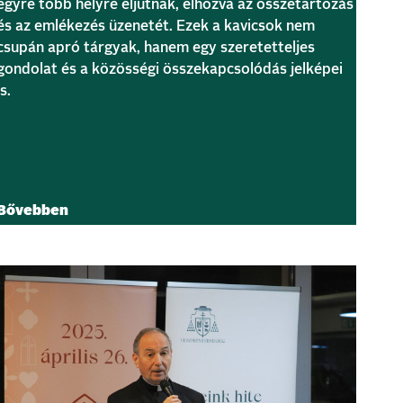
egyre több helyre eljutnak, elhozva az összetartozás
és az emlékezés üzenetét. Ezek a kavicsok nem
csupán apró tárgyak, hanem egy szeretetteljes
gondolat és a közösségi összekapcsolódás jelképei
is.
Bővebben