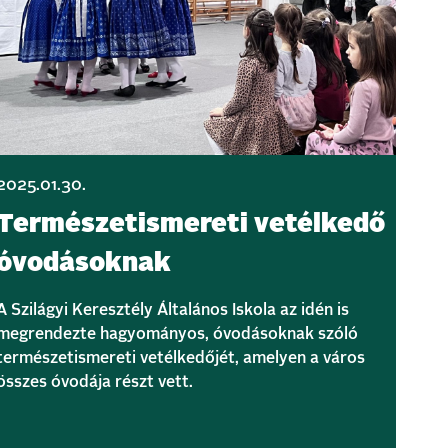
2025.01.30.
Természetismereti vetélkedő
óvodásoknak
A Szilágyi Keresztély Általános Iskola az idén is
megrendezte hagyományos, óvodásoknak szóló
természetismereti vetélkedőjét, amelyen a város
összes óvodája részt vett.