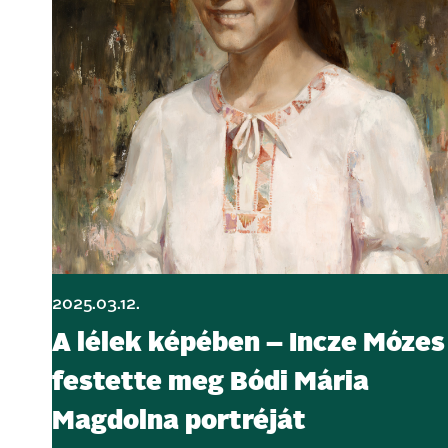
2025.03.12.
A lélek képében – Incze Mózes
festette meg Bódi Mária
Magdolna portréját