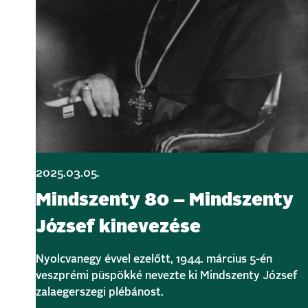
2025.03.05.
Mindszenty 80 – Mindszenty
József kinevezése
Nyolcvanegy évvel ezelőtt, 1944. március 5-én
veszprémi püspökké nevezte ki Mindszenty József
zalaegerszegi plébánost.