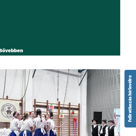
Bővebben
feliratkozás hírlevélre