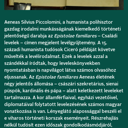
Aeneas Silvius Piccolomini, a humanista polihisztor
gazdag irodalmi munkásságának kiemelkedő történeti
jelentőségű darabja az
Epistolae familiares
– Családi
levelek – címen megjelent levélgyűjtemény. A 15.
századi humanista tudósok Ciceró példáját követve
művelték a levélirodalmat. Ezek a levelek azzal a
szándékkal íródtak, hogy leveleskönyvekben
nyomtatásban is napvilágot látva számos olvasóhoz
eljussanak. Az
Epistolae familiares
Aeneas életének
négy jelentős állomása – császári szekretárius, sienai
püspök, kardinális és pápa – alatt keletkezett leveleket
tartalmazza. A kor államférfiaival, egyházi vezetőivel,
diplomatáival folytatott levelezésének számos magyar
vonatkozása is van. Lényeglátó alapossággal beszéli el
e viharos történeti korszak eseményeit. Részrehajlás
nélkül tudósít ezen időszak gondolkodásmódjáról,