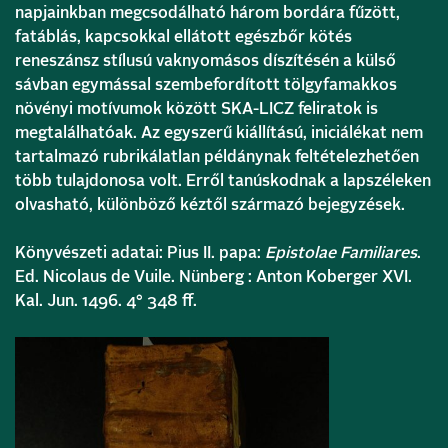
napjainkban megcsodálható három bordára fűzött,
fatáblás, kapcsokkal ellátott egészbőr kötés
reneszánsz stílusú vaknyomásos díszítésén a külső
sávban egymással szembefordított tölgyfamakkos
növényi motívumok között SKA-LICZ feliratok is
megtalálhatóak. Az egyszerű kiállítású, iniciálékat nem
tartalmazó rubrikálatlan példánynak feltételezhetően
több tulajdonosa volt. Erről tanúskodnak a lapszéleken
olvasható, különböző kéztől származó bejegyzések.
Könyvészeti adatai: Pius II. papa:
Epistolae Familiares
.
Ed. Nicolaus de Vuile. Nünberg : Anton Koberger XVI.
Kal. Jun. 1496. 4° 348 ff.