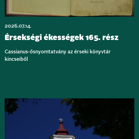
2026.07.14.
Érsekségi ékességek 165. rész
Cassianus-ősnyomtatvány az érseki könyvtár
kincseiből
Bővebben