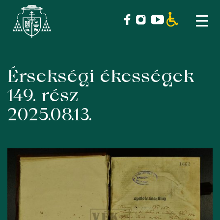
Érsekségi ékességek
Skip
to
149. rész
content
2025.08.13.