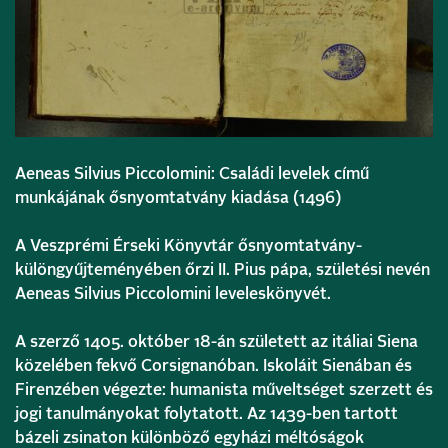
Aeneas Silvius Piccolomini: Családi levelek című
munkájának ősnyomtatvány kiadása (1496)
A Veszprémi Érseki Könyvtár ősnyomtatvány-
különgyűjteményében őrzi II. Pius pápa, születési nevén
Aeneas Silvius Piccolomini leveleskönyvét.
A szerző 1405. október 18-án született az itáliai Siena
közelében fekvő Corsignanóban. Iskoláit Sienában és
Firenzében végezte: humanista műveltséget szerzett és
jogi tanulmányokat folytatott. Az 1439-ben tartott
bázeli zsinaton különböző egyházi méltóságok