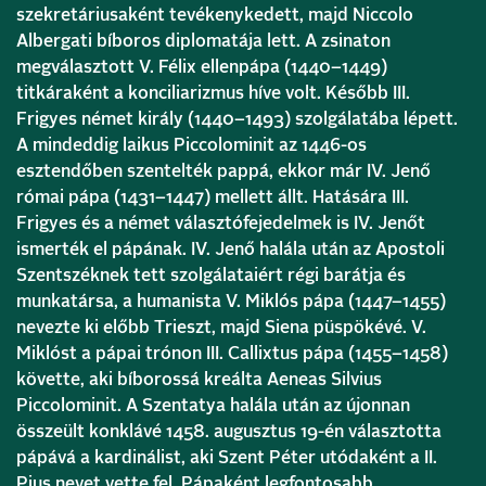
szekretáriusaként tevékenykedett, majd Niccolo
Albergati bíboros diplomatája lett. A zsinaton
megválasztott V. Félix ellenpápa (1440–1449)
titkáraként a konciliarizmus híve volt. Később III.
Frigyes német király (1440–1493) szolgálatába lépett.
A mindeddig laikus Piccolominit az 1446-os
esztendőben szentelték pappá, ekkor már IV. Jenő
római pápa (1431–1447) mellett állt. Hatására III.
Frigyes és a német választófejedelmek is IV. Jenőt
ismerték el pápának. IV. Jenő halála után az Apostoli
Szentszéknek tett szolgálataiért régi barátja és
munkatársa, a humanista V. Miklós pápa (1447–1455)
nevezte ki előbb Trieszt, majd Siena püspökévé. V.
Miklóst a pápai trónon III. Callixtus pápa (1455–1458)
követte, aki bíborossá kreálta Aeneas Silvius
Piccolominit. A Szentatya halála után az újonnan
összeült konklávé 1458. augusztus 19-én választotta
pápává a kardinálist, aki Szent Péter utódaként a II.
Pius nevet vette fel. Pápaként legfontosabb