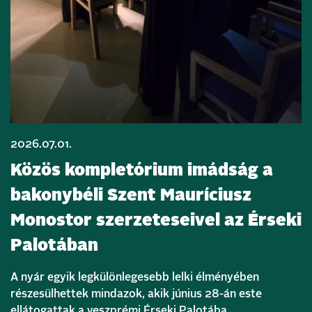
2026.07.01.
Közös kompletórium imádság a
bakonybéli Szent Mauríciusz
Monostor szerzeteseivel az Érseki
Palotában
A nyár egyik legkülönlegesebb lelki élményében
részesülhettek mindazok, akik június 28-án este
ellátogattak a veszprémi Érseki Palotába.