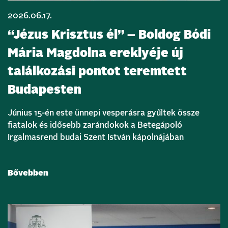
2026.06.17.
“Jézus Krisztus él” – Boldog Bódi
Mária Magdolna ereklyéje új
találkozási pontot teremtett
Budapesten
Június 15-én este ünnepi vesperásra gyűltek össze
fiatalok és idősebb zarándokok a Betegápoló
Irgalmasrend budai Szent István kápolnájában
Bővebben