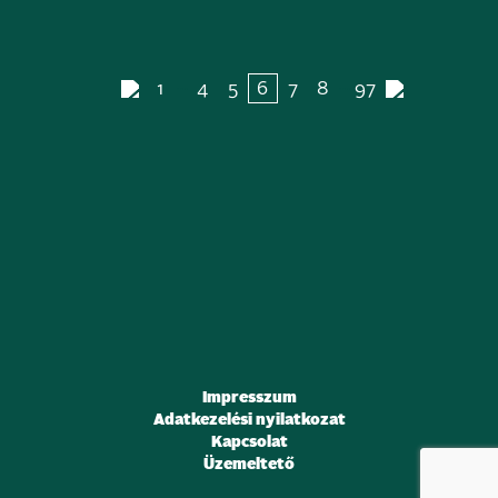
…
…
1
4
5
6
7
8
97
Impresszum
Adatkezelési nyilatkozat
Kapcsolat
Üzemeltető