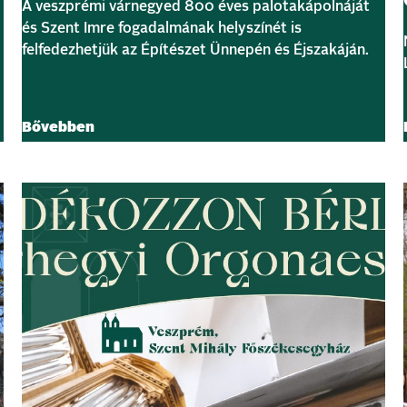
A veszprémi várnegyed 800 éves palotakápolnáját
és Szent Imre fogadalmának helyszínét is
felfedezhetjük az Építészet Ünnepén és Éjszakáján.
Bővebben