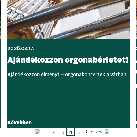
2026.04.17.
Ajándékozzon orgonabérletet!
Ajándékozzon élményt – orgonakoncertek a várban
Bővebben
…
1
2
3
4
5
6
28