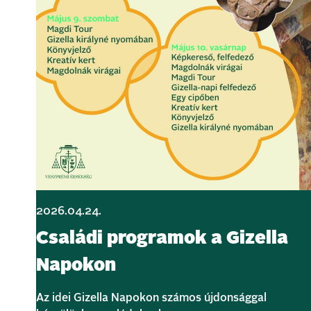
2026.04.24.
Családi programok a Gizella
Napokon
Az idei Gizella Napokon számos újdonsággal