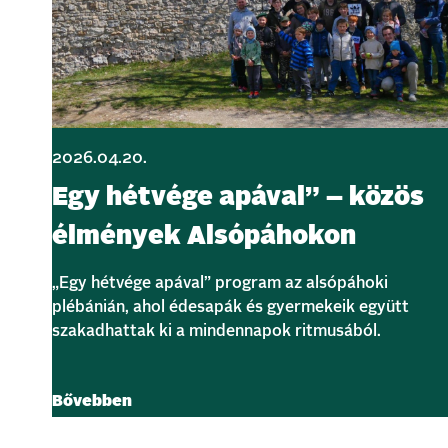
2026.04.20.
Egy hétvége apával” – közös
élmények Alsópáhokon
„Egy hétvége apával” program az alsópáhoki
plébánián, ahol édesapák és gyermekeik együtt
szakadhattak ki a mindennapok ritmusából.
Bővebben