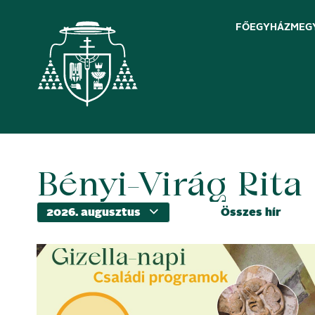
FŐEGYHÁZMEG
Bényi-Virág Rita
Skip
to
content
Összes hír