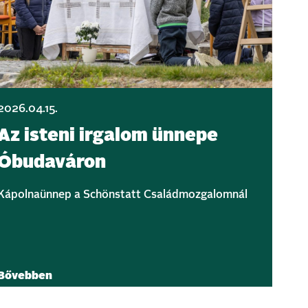
2026.04.15.
Az isteni irgalom ünnepe
Óbudaváron
Kápolnaünnep a Schönstatt Családmozgalomnál
Bővebben