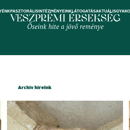
YÉNK
PASZTORÁLIS
INTÉZMÉNYEINK
LÁTOGATÁS
AKTUÁLIS
GYAKO
Archív híreink