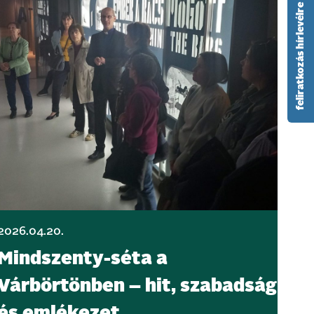
feliratkozás hírlevélre
2026.04.20.
Mindszenty-séta a
Várbörtönben – hit, szabadság
és emlékezet