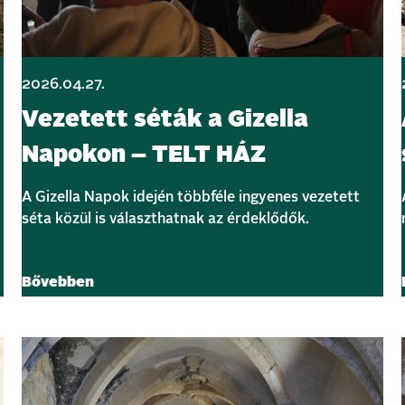
2026.04.27.
Vezetett séták a Gizella
Napokon – TELT HÁZ
A Gizella Napok idején többféle ingyenes vezetett
séta közül is választhatnak az érdeklődők.
Bővebben