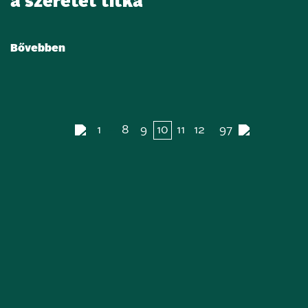
a szeretet titka
Bővebben
…
…
1
8
9
10
11
12
97