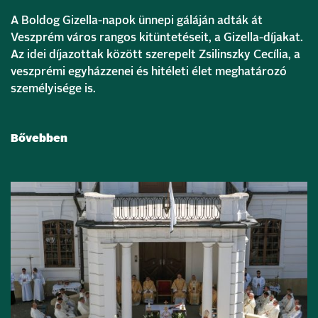
A Boldog Gizella-napok ünnepi gáláján adták át
Veszprém város rangos kitüntetéseit, a Gizella-díjakat.
Az idei díjazottak között szerepelt Zsilinszky Cecília, a
veszprémi egyházzenei és hitéleti élet meghatározó
személyisége is.
Bővebben