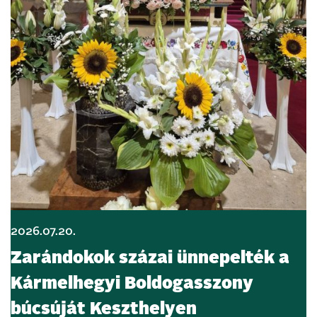
2026.07.20.
Zarándokok százai ünnepelték a
Kármelhegyi Boldogasszony
búcsúját Keszthelyen