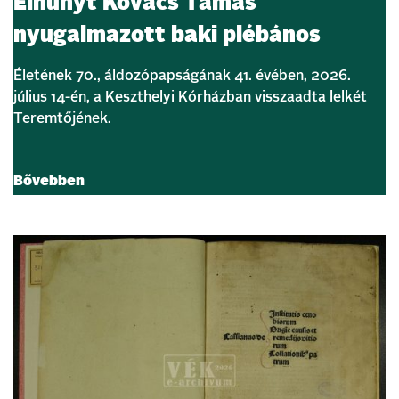
Elhunyt Kovács Tamás
nyugalmazott baki plébános
Életének 70., áldozópapságának 41. évében, 2026.
július 14-én, a Keszthelyi Kórházban visszaadta lelkét
Teremtőjének.
Bővebben