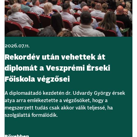
2026.07.11.
Rekordév után vehettek át
diplomát a Veszprémi Érseki
Főiskola végzősei
A diplomaátadó kezdetén dr. Udvardy György érsek
atya arra emlékeztette a végzősöket, hogy a
megszerzett tudás csak akkor válik teljessé, ha
szolgálattá formálódik.
Bővebben