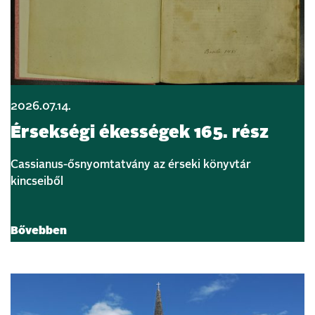
2026.07.14.
Érsekségi ékességek 165. rész
Cassianus-ősnyomtatvány az érseki könyvtár
kincseiből
Bővebben