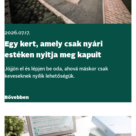
2026.07.17.
Egy kert, amely csak nyári
estéken nyitja meg kapuit
Jöjjön el és lépjen be oda, ahová máskor csak
keveseknek nyílik lehetőségük.
Bővebben