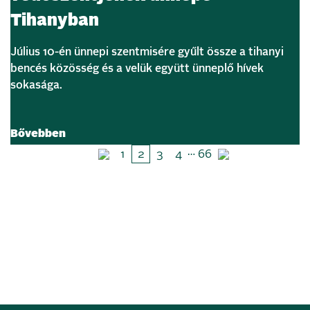
Tihanyban
Július 10-én ünnepi szentmisére gyűlt össze a tihanyi
bencés közösség és a velük együtt ünneplő hívek
sokasága.
Bővebben
…
1
2
3
4
66