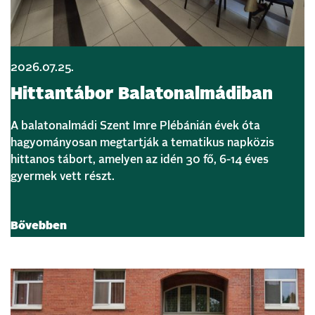
2026.07.25.
Hittantábor Balatonalmádiban
A balatonalmádi Szent Imre Plébánián évek óta
hagyományosan megtartják a tematikus napközis
hittanos tábort, amelyen az idén 30 fő, 6-14 éves
gyermek vett részt.
Bővebben