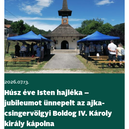
2026.07.13.
Húsz éve Isten hajléka –
jubileumot ünnepelt az ajka-
csingervölgyi Boldog IV. Károly
király kápolna