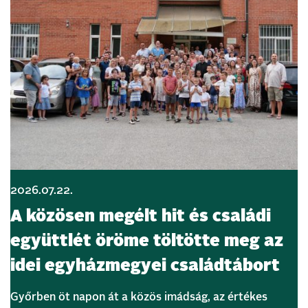
2026.07.22.
A közösen megélt hit és családi
együttlét öröme töltötte meg az
idei egyházmegyei családtábort
Győrben öt napon át a közös imádság, az értékes